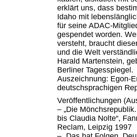
erklärt uns, dass besti
Idaho mit lebenslänglic
für seine ADAC-Mitglied
gespendet worden. Wer
versteht, braucht dies
und die Welt verständlic
Harald Martenstein, ge
Berliner Tagesspiegel.
Auszeichnung: Egon-Erw
deutschsprachigen Rep
Veröffentlichungen (Au
– „Die Mönchsrepublik.
bis Claudia Nolte“, Fa
Reclam, Leipzig 1997
– „Das hat Folgen. Deu