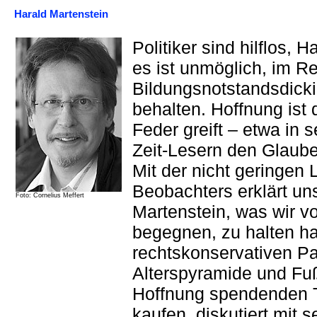
Harald Martenstein
Politiker sind hilflos,
es ist unmöglich, im R
Bildungsnotstandsdicki
behalten. Hoffnung ist
Feder greift – etwa in 
Zeit-Lesern den Glaub
Mit der nicht geringen
Beobachters erklärt un
Foto: Cornelius Meffert
Martenstein, was wir vo
begegnen, zu halten h
rechtskonservativen P
Alterspyramide und Fuß
Hoffnung spendenden Ti
kaufen, diskutiert mit